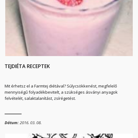
TEJDIÉTA RECEPTEK
Mit érhetsz el a Farmtej diétával? Súlycsökkenést, megfelelő
mennyiségű folyadékbevitelt, a szükséges ásványi anyagok
felvételét, salaktalanítást, zsírégetést.
Próbáld ki ajánlott tejdiéta receptjeinket!
Dátum:
2016. 03. 08.